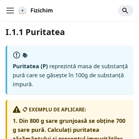
Fizichim
I.1.1 Puritatea
📚
Puritatea (P)
reprezintă masa de substanță
pură care se găsește în 100g de substanță
impură.
📋 EXEMPLU DE APLICARE:
1. Din 800 g sare grunjoasă se obține 700
g sare pură. Calculați puritatea
zăcământului și procentul impurităților.