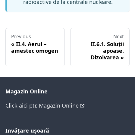
radioactive de la centrale nucleare.
Previous
Next
II.4. Aerul –
II.6.1. Soluții
amestec omogen
apoase.
Dizolvarea
Magazin Online
Click aici ptr. Magazin Online
Invăţare ușoară