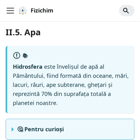
Fizichim
II.5. Apa
📚
Hidrosfera
este învelișul de apă al
Pământului, fiind formată din oceane, mări,
lacuri, râuri, ape subterane, ghețari și
reprezintă 70% din suprafața totală a
planetei noastre.
🤔 Pentru curioși